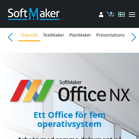
Mitt konto
Kundvagn
Översikt
TextMaker
PlanMaker
Presentations
Funk
Ett Office för fem
operativsystem