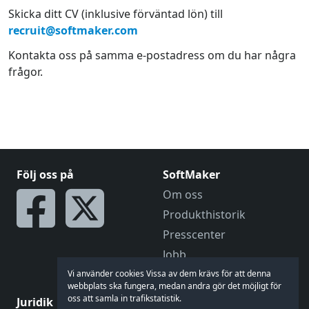
Skicka ditt CV (inklusive förväntad lön) till
recruit@softmaker.com
Kontakta oss på samma e-postadress om du har några
frågor.
Följ oss på
SoftMaker
Om oss
Produkthistorik
Presscenter
Jobb
Bli en återförsäljare
Vi använder cookies Vissa av dem krävs för att denna
webbplats ska fungera, medan andra gör det möjligt för
oss att samla in trafikstatistik.
Juridik
Prata med oss