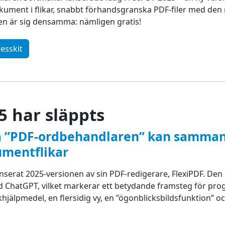
ment i flikar, snabbt förhandsgranska PDF-filer med den ny
pen är sig densamma: nämligen gratis!
esskit
5 har släppts
a ”PDF-ordbehandlaren” kan samman
umentflikar
lanserat 2025-versionen av sin PDF-redigerare, FlexiPDF. Den
ChatGPT, vilket markerar ett betydande framsteg för pr
hjälpmedel, en flersidig vy, en ”ögonblicksbildsfunktion” o