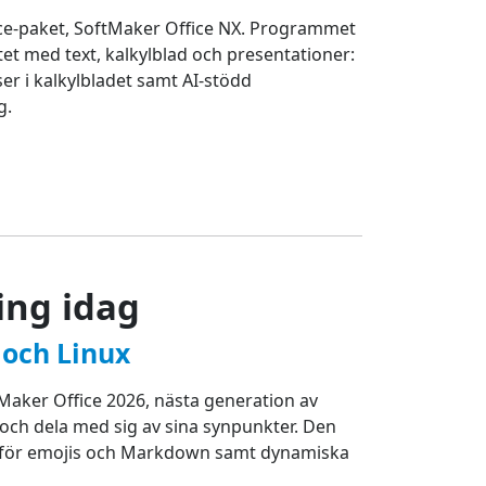
ce-paket, SoftMaker Office NX. Programmet
tet med text, kalkylblad och presentationer:
r i kalkylbladet samt AI-stödd
g.
ing idag
 och Linux
aker Office 2026, nästa generation av
 och dela med sig av sina synpunkter. Den
öd för emojis och Markdown samt dynamiska