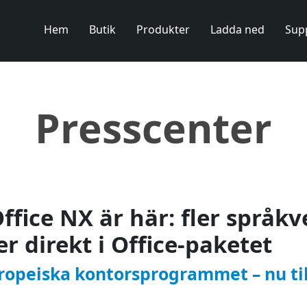
Hem
Butik
Produkter
Ladda ned
Sup
Presscenter
ffice NX är här: fler språk
r direkt i Office-paketet
ropeiska kontorsprogrammet – nu ti