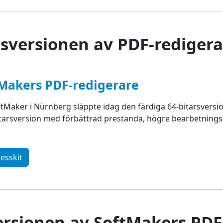
rsversionen av PDF-redigera
ftMakers PDF-redigerare
Maker i Nürnberg släppte idag den färdiga 64-bitarsversion
arsversion med förbättrad prestanda, högre bearbetningsh
esskit
ersionen av SoftMakers PDF