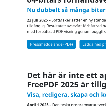
Nu dubbelt så många bitar
22 juli 2025
– SoftMaker sätter en ny standa
tillgänglig. Resultatet: avsevärt förbättrad
med förbättrad PDF-visning genom buggfixar
Pressmeddelande (PDF)
Ladda ned pr
Det här är inte ett 
FreePDF 2025 är till
Visa, redigera, skapa och 
April 1 2025
– Den tyska programvaruutveckl