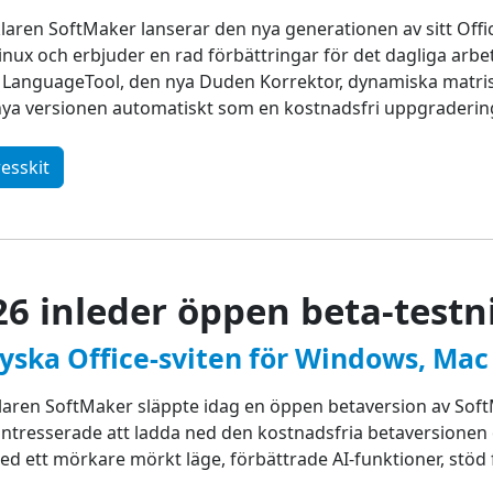
ren SoftMaker lanserar den nya generationen av sitt Offi
inux och erbjuder en rad förbättringar för det dagliga arbe
d LanguageTool, den nya Duden Korrektor, dynamiska matrise
 nya versionen automatiskt som en kostnadsfri uppgraderin
esskit
26 inleder öppen beta-testn
yska Office-sviten för Windows, Mac
ren SoftMaker släppte idag en öppen betaversion av SoftM
intresserade att ladda ned den kostnadsfria betaversionen
ed ett mörkare mörkt läge, förbättrade AI-funktioner, st