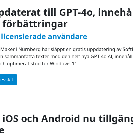
daterat till GPT-4o, inneh
 förbättringar
a licensierade användare
aker i Nürnberg har släppt en gratis uppdatering av SoftM
och sammanfatta texter med den helt nya GPT-4o AI, innehå
och optimerat stöd för Windows 11.
esskit
 iOS och Android nu tillgän
e