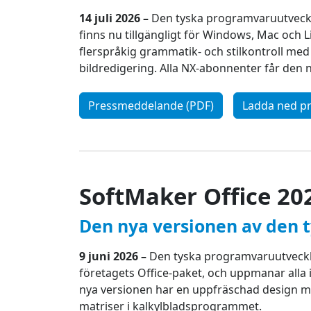
14 juli 2026 –
Den tyska programvaruutveckla
finns nu tillgängligt för Windows, Mac och L
flerspråkig grammatik- och stilkontroll me
bildredigering. Alla NX-abonnenter får den
Pressmeddelande (PDF)
Ladda ned pr
SoftMaker Office 20
Den nya versionen av den t
9 juni 2026 –
Den tyska programvaruutveckla
företagets Office-paket, och uppmanar alla 
nya versionen har en uppfräschad design m
matriser i kalkylbladsprogrammet.