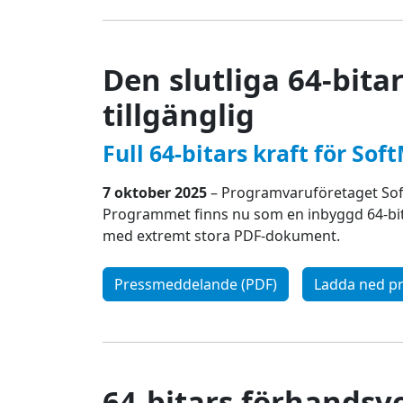
Den slutliga 64-bita
tillgänglig
Full 64-bitars kraft för So
7 oktober 2025
– Programvaruföretaget Soft
Programmet finns nu som en inbyggd 64-bit
med extremt stora PDF-dokument.
Pressmeddelande (PDF)
Ladda ned pr
64-bitars förhandsv