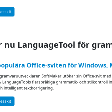
esskit
r nu LanguageTool för gra
opulära Office-sviten för Windows, 
amvaruutvecklaren SoftMaker utökar sin Office-svit med e
LanguageTools flerspråkiga grammatik- och stilkontroll in
intelligent textkorrigering.
esskit