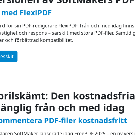
 med FlexiPDF
rd för sin PDF-redigerare FlexiPDF: från och med idag finn
 hastighet och respons – särskilt med stora PDF-filer. Samtid
 och förbättrad kompatibilitet.
esskit
aprilskämt: Den kostnadsfri
gänglig från och med idag
kommentera PDF-filer kostnadsfritt
aren SoftMaker lanserade idag FreePDF 2025 – en ny versi