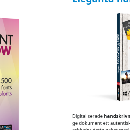
Digitaliserade
handskrivn
ge dokument ett autentisk
erbjuder detta paket med e