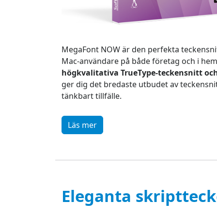
MegaFont NOW är den perfekta teckensnit
Mac-användare på både företag och i hem
högkvalitativa TrueType-teckensnitt oc
ger dig det bredaste utbudet av teckensnit
tänkbart tillfälle.
Läs mer
Eleganta skriptteck