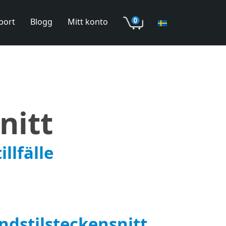
port
Blogg
Mitt konto
nitt
llfälle
ndstilsteckensnitt