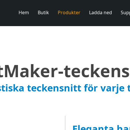
Hem
Butik
Produkter
Ladda ned
Sup
tMaker-teckens
tiska teckensnitt för varje ti
Eleganta ha