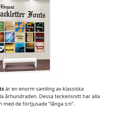
ts
är en enorm samling av klassiska
lla århundraden. Dessa teckensnitt har alla
och med de förtjusade ”långa s:n”.