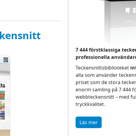
kensnitt
7 444 förstklassiga teck
professionella användar
Teckensnittsbiblioteket
in
alla som använder teckensn
priset som de stora teckens
enorm samling på 7 444 fö
webbteckensnitt – med fu
tryckkvalitet.
Läs mer