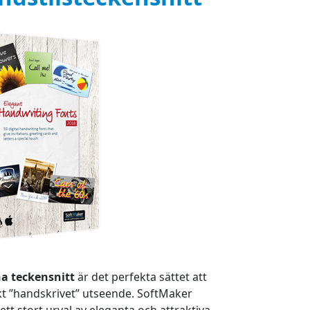
a teckensnitt
är det perfekta sättet att
t ”handskrivet” utseende. SoftMaker
tt stort urval av eleganta och attraktiva