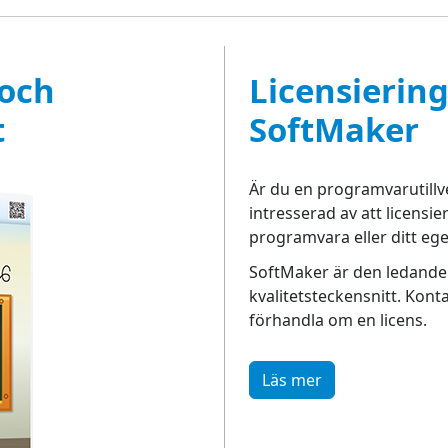
 och
Licensierin
t
SoftMaker
Är du en programvarutillve
intresserad av att licensi
programvara eller ditt ege
SoftMaker är den ledande e
kvalitetsteckensnitt. Kont
förhandla om en licens.
Läs mer