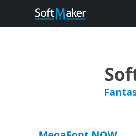
Sof
Fantas
MegaFont NOW