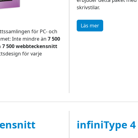
skrivstilar.
Läs mer
tssamlingen för PC- och
met: Inte mindre än
7 500
h 7 500 webbteckensnitt
tsdesign för varje
ensnitt
infiniType 4