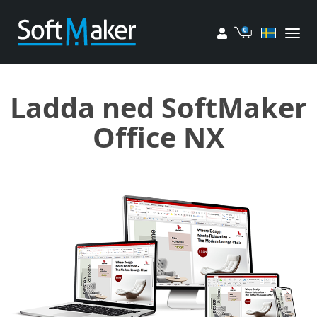
Mitt konto
Kundvagn
Ladda ned SoftMaker
Office NX