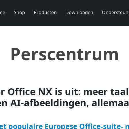
me
Shop
Producten
Downloaden
Ondersteun
Perscentrum
 Office NX is uit: meer taa
n AI-afbeeldingen, allemaal
t populaire Europese Office-suite- 