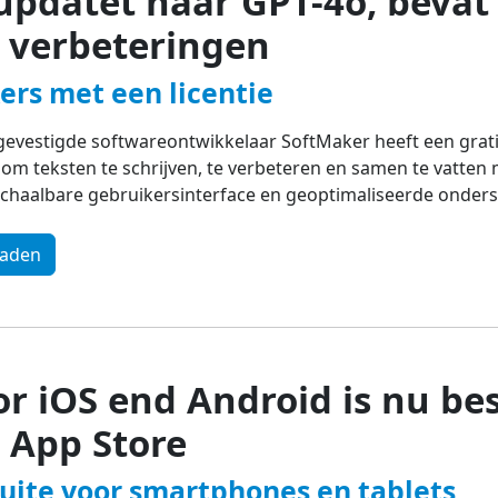
eüpdatet naar GPT-4o, beva
 verbeteringen
ers met een licentie
gevestigde softwareontwikkelaar SoftMaker heeft een grati
om teksten te schrijven, te verbeteren en samen te vatten
schaalbare gebruikersinterface en geoptimaliseerde onder
oaden
or iOS end Android is nu be
e App Store
uite voor smartphones en tablets