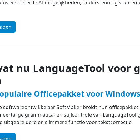
dus, verbeterde AI-mogelijkheden, ondersteuning voor emo
oaden
evat nu LanguageTool voor 
n
populaire Officepakket voor Windows
 softwareontwikkelaar SoftMaker breidt hun officepakket u
meertalige grammatica- en stijlcontrole van LanguageTool 
g uitgebreidere en slimmere functie voor tekstcorrectie.
oaden