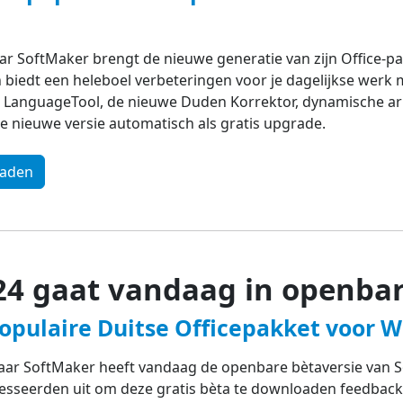
r SoftMaker brengt de nieuwe generatie van zijn Office-pak
biedt een heleboel verbeteringen voor je dagelijkse werk m
et LanguageTool, de nieuwe Duden Korrektor, dynamische ar
e nieuwe versie automatisch als gratis upgrade.
oaden
24 gaat vandaag in openbar
populaire Duitse Officepakket voor 
ar SoftMaker heeft vandaag de openbare bètaversie van So
resseerden uit om deze gratis bèta te downloaden feedback 