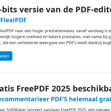
-bits versie van de PDF-edi
 FlexiPDF
 FlexiPDF naar een hoger prestatieniveau: vanaf vandaag is e
ienlijk hogere snelheid en betere prestaties, met name bij 
t, die een verbeterde weergave van PDF's biedt dankzij bugf
oaden
ratis FreePDF 2025 beschik
ecommentarieer PDF’S helemaal grat
aar SoftMaker lanceert vandaag FreePDF 2025, een nieuwe v