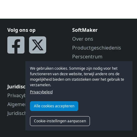
Volg ons op
SoftMaker
Over ons
Productgeschiedenis
Perscentrum
Vacatures
We gebruiken cookies. Sommige zijn nodig voor het
Wordt wederverkoper
functioneren van deze website, terwijl andere ons de
mogelijkheid bieden om statistieken over het gebruik te
verzamelen.
Juridisch
In gesprek met
Privacybeleid
Privacybeleid
Feedback
Algemene voorwaarden
Forum
Alle cookies accepteren
Juridische gegevens
Contact
Cookie-instellingen aanpassen
Klantondersteuning