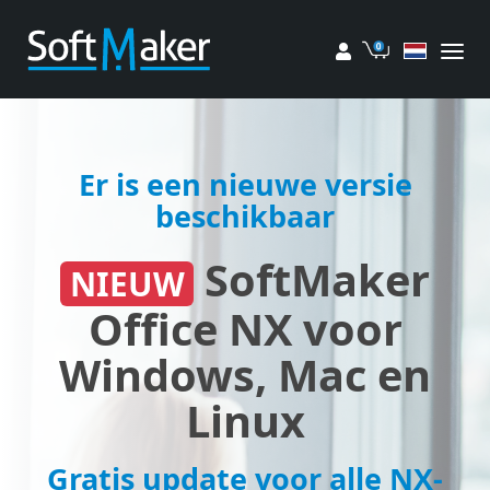
Mijn account
Winkelwage
Er is een nieuwe versie
beschikbaar
SoftMaker
NIEUW
Office NX voor
Windows, Mac en
Linux
Gratis update voor alle NX-