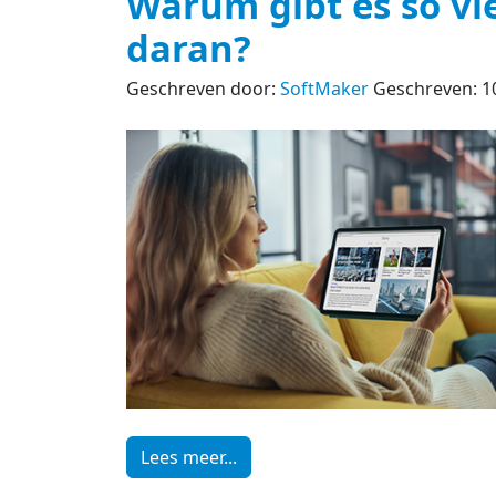
Warum gibt es so vi
daran?
Geschreven door:
SoftMaker
Geschreven: 10
Lees meer...