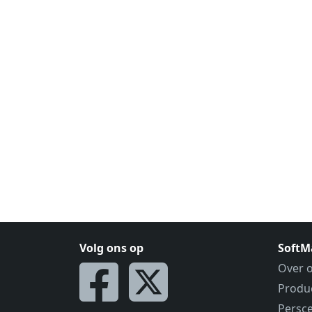
Volg ons op
SoftM
Over 
Produ
Persc