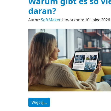
Warum gibt es so vi
daran?
Autor:
SoftMaker
Utworzono: 10 lipiec 2026
Więcej…