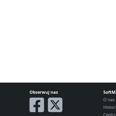
Obserwuj nas
SoftM
O nas
Histo
Centr