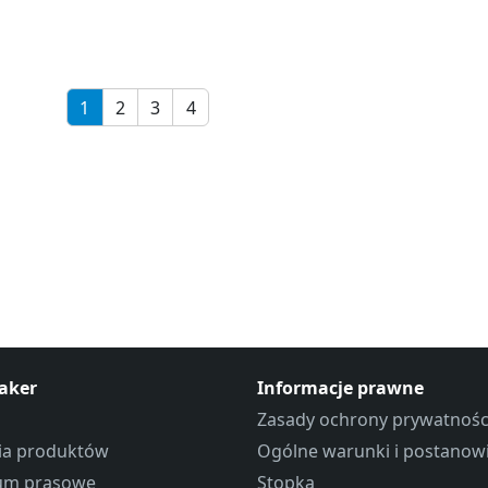
1
2
3
4
aker
Informacje prawne
Zasady ochrony prywatnośc
ria produktów
Ogólne warunki i postanow
um prasowe
Stopka