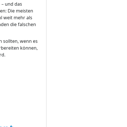
 – und das
sen: Die meisten
l weit mehr als
nden die falschen
n sollten, wenn es
orbereiten können,
rd.