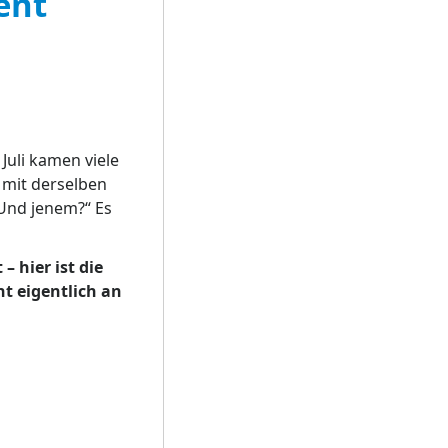
ent
uli kamen viele
 mit derselben
 Und jenem?“ Es
 hier ist die
t eigentlich an