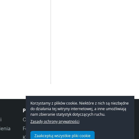
Korzystamy z plików cookie. Niektóre z nich są niezbędne
do działania tej witryny internetowej, a inne umożliwiają
Porozmawiajmy
nam zbieranie statystyk dotyczących ruchu.
i
Opinie
Zasady ochrony prywatności
ienia
Forum
Zaakceptuj wszystkie pliki cookie
Kontakt