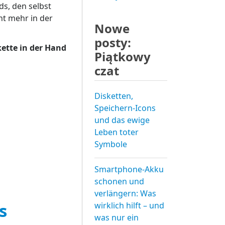
ds, den selbst
ht mehr in der
Nowe
posty:
kette in der Hand
Piątkowy
czat
Disketten,
Speichern-Icons
und das ewige
Leben toter
Symbole
Smartphone-Akku
schonen und
verlängern: Was
s
wirklich hilft – und
was nur ein