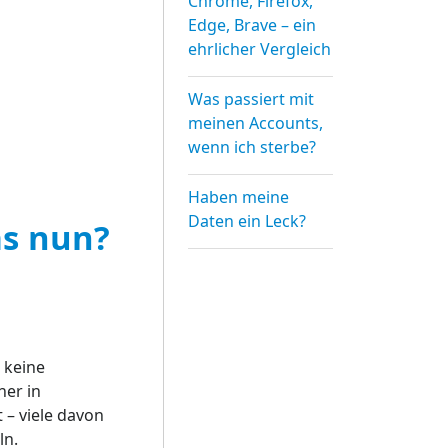
Chrome, Firefox,
Edge, Brave – ein
ehrlicher Vergleich
Was passiert mit
meinen Accounts,
wenn ich sterbe?
Haben meine
Daten ein Leck?
s nun?
 keine
ner in
– viele davon
ln.