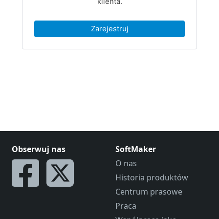
Obserwuj nas
SoftMaker
O nas
Historia produktów
Centrum prasowe
Praca