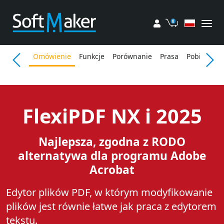
Moje konto
Koszyk
Omówienie
Funkcje
Porównanie
Prasa
Pobieranie
FlexiPDF NX i 2025
Najlepsza, zgodna z RODO
alternatywa dla programu Adobe
Acrobat
Edytor plików PDF, w którym modyfikowanie
plików jest równie łatwe jak praca z edytorem
tekstu.