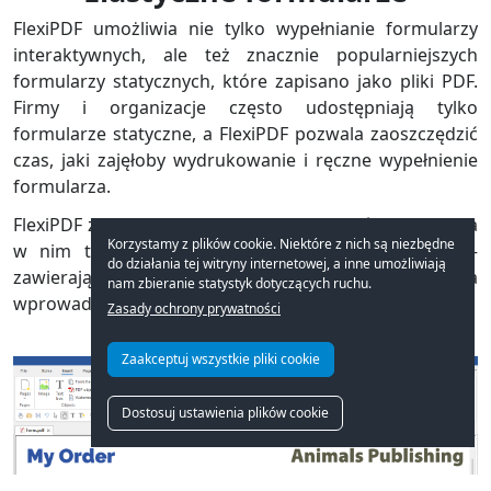
FlexiPDF umożliwia nie tylko wypełnianie formularzy
interaktywnych, ale też znacznie popularniejszych
formularzy statycznych, które zapisano jako pliki PDF.
Firmy i organizacje często udostępniają tylko
formularze statyczne, a FlexiPDF pozwala zaoszczędzić
czas, jaki zajęłoby wydrukowanie i ręczne wypełnienie
formularza.
FlexiPDF zapewnia jeszcze więcej możliwości, bo można
Korzystamy z plików cookie. Niektóre z nich są niezbędne
w nim tworzyć własne formularze interaktywne —
do działania tej witryny internetowej, a inne umożliwiają
zawierające pola wyboru, listy rozwijane, pola
nam zbieranie statystyk dotyczących ruchu.
wprowadzania i nie tylko.
Zasady ochrony prywatności
Zaakceptuj wszystkie pliki cookie
Dostosuj ustawienia plików cookie