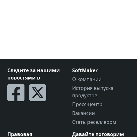
Следите за нашими
SoftMaker
новостями в
О компании
История выпуска
продуктов
Пресс-центр
Вакансии
Стать реселлером
Правовая
Давайте поговорим