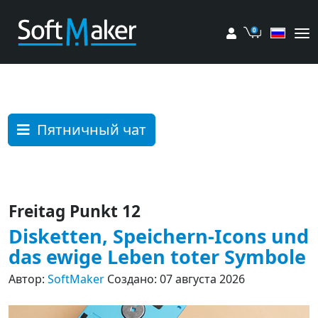
Мой аккаунт
Корзина
Пятничный чат
Freitag Punkt 12
Disketten, Speichern-Icons und
das ewige Leben toter Symbole
Автор:
SoftMaker
Создано: 07 августа 2026