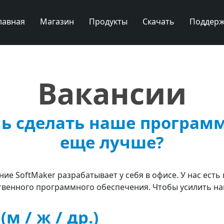
лавная
Магазин
Продукты
Скачать
Поддерж
Вакансии
ь сделать наше програм
еще лучше?
ие SoftMaker разрабатывает у себя в офисе. У нас есть
венного программного обеспечения. Чтобы усилить на
м / ж / др.)