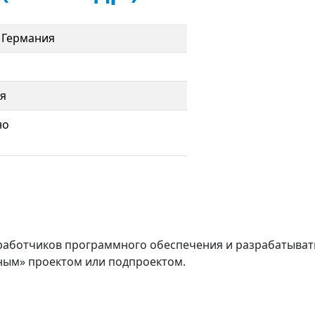
 Германия
я
но
работчиков программного обеспечения и разрабатывать 
нным» проектом или подпроектом.