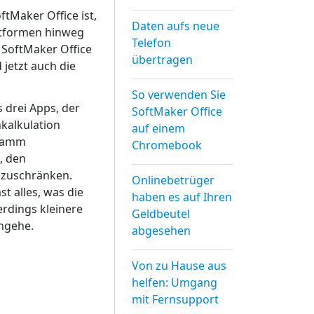
tMaker Office ist,
Daten aufs neue
ttformen hinweg
Telefon
n SoftMaker Office
übertragen
jetzt auch die
So verwenden Sie
 drei Apps, der
SoftMaker Office
nkalkulation
auf einem
gramm
Chromebook
, den
nzuschränken.
Onlinebetrüger
t alles, was die
haben es auf Ihren
erdings kleinere
Geldbeutel
ingehe.
abgesehen
Von zu Hause aus
helfen: Umgang
mit Fernsupport