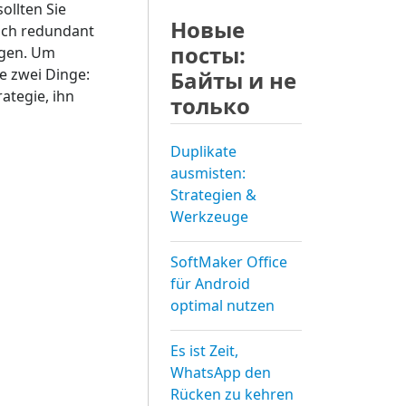
ollten Sie
Новые
lich redundant
посты:
agen. Um
e zwei Dinge:
Байты и не
ategie, ihn
только
Duplikate
ausmisten:
Strategien &
Werkzeuge
SoftMaker Office
für Android
optimal nutzen
Es ist Zeit,
WhatsApp den
Rücken zu kehren