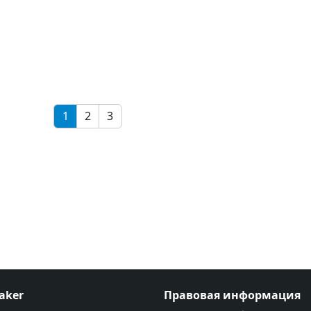
1
2
3
aker
Правовая информация