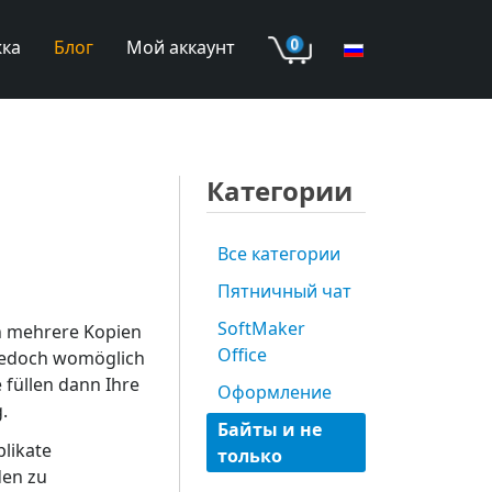
ка
Блог
Мой аккаунт
Категории
Все категории
Пятничный чат
SoftMaker
en mehrere Kopien
Office
jedoch womöglich
e füllen dann Ihre
Оформление
.
Байты и не
plikate
только
den zu