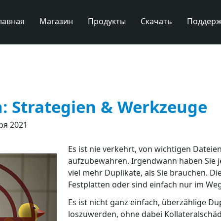
лавная
Магазин
Продукты
Скачать
Поддерж
: Strategien & Werkzeuge
ря 2021
Es ist nie verkehrt, von wichtigen Datei
aufzubewahren. Irgendwann haben Sie 
viel mehr Duplikate, als Sie brauchen. Di
Festplatten oder sind einfach nur im Weg
Es ist nicht ganz einfach, überzählige Du
loszuwerden, ohne dabei Kollateralschä