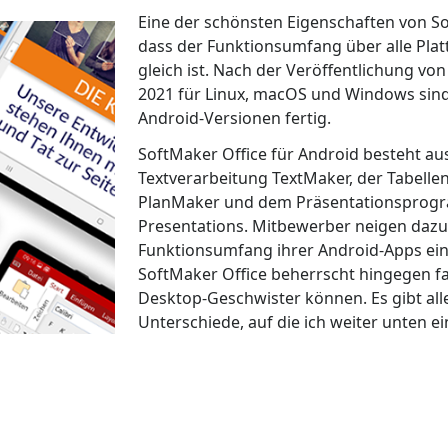
Eine der schönsten Eigenschaften von Sof
dass der Funktionsumfang über alle Pla
gleich ist. Nach der Veröffentlichung vo
2021 für Linux, macOS und Windows sind 
Android-Versionen fertig.
SoftMaker Office für Android besteht aus
Textverarbeitung TextMaker, der Tabelle
PlanMaker und dem Präsentationspro
Presentations. Mitbewerber neigen dazu
Funktionsumfang ihrer Android-Apps ei
SoftMaker Office beherrscht hingegen fas
Desktop-Geschwister können. Es gibt all
Unterschiede, auf die ich weiter unten e