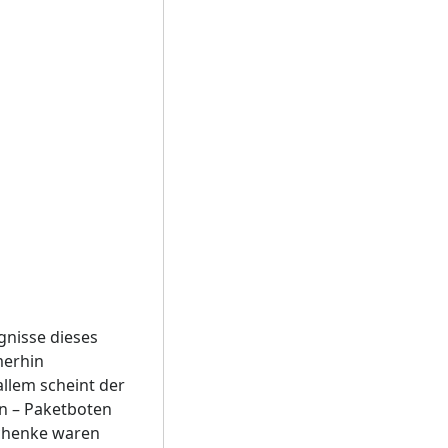
gnisse dieses
merhin
llem scheint der
n – Paketboten
schenke waren