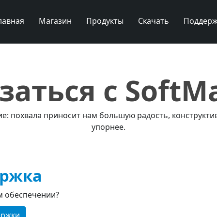
лавная
Магазин
Продукты
Скачать
Поддерж
заться с SoftM
е: похвала приносит нам большую радость, конструктив
упорнее.
ержка
м обеспечении?
ержки