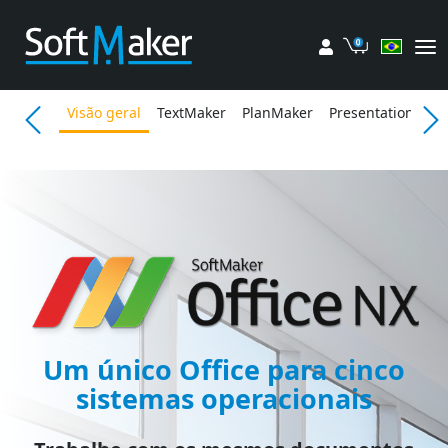
Minha conta
Carrinho
Visão geral
TextMaker
PlanMaker
Presentations
F
Um único Office para cinco
sistemas operacionais