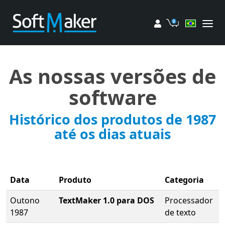
Minha conta
Carrinho
As nossas versões de
software
Histórico dos produtos de 1987
até os dias atuais
Data
Produto
Categoria
Outono
TextMaker 1.0 para DOS
Processador
1987
de texto