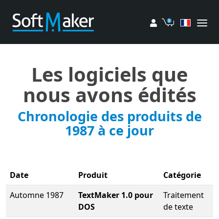
Mon compte
Panier
Les logiciels que
nous avons édités
Chronologie des produits de
1987 à ce jour
Date
Produit
Catégorie
Automne 1987
TextMaker 1.0 pour
Traitement
DOS
de texte