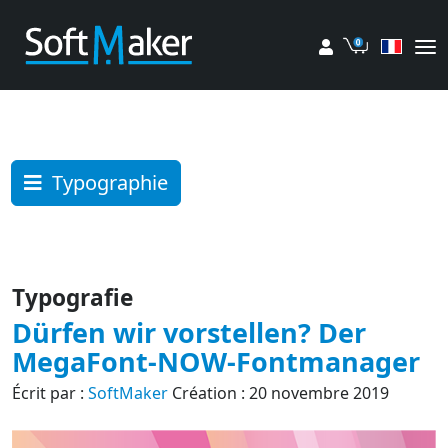
Mon compte
Panier
Typographie
Typografie
Dürfen wir vorstellen? Der
MegaFont-NOW-Fontmanager
Écrit par :
SoftMaker
Création : 20 novembre 2019