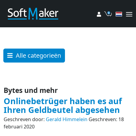
Mijn account
Winkelwag
Alle categorieën
Bytes und mehr
Onlinebetrüger haben es auf
Ihren Geldbeutel abgesehen
Geschreven door:
Gerald Himmelein
Geschreven: 18
februari 2020