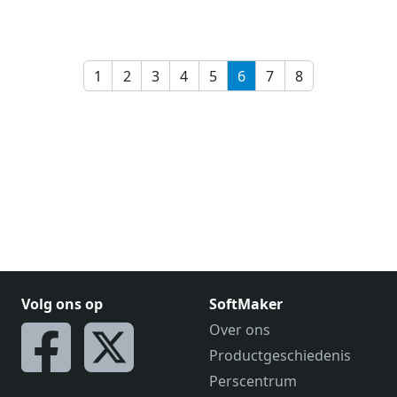
1
2
3
4
5
6
7
8
Volg ons op
SoftMaker
Over ons
Productgeschiedenis
Perscentrum