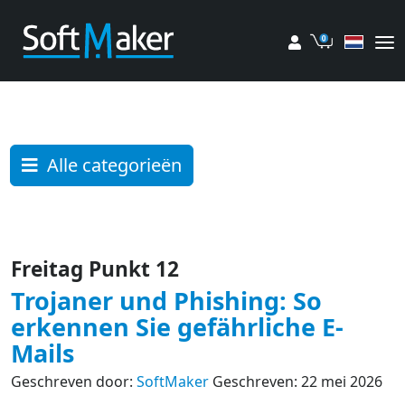
Mijn account
Winkelwag
Alle categorieën
Freitag Punkt 12
Trojaner und Phishing: So
erkennen Sie gefährliche E-
Mails
Geschreven door:
SoftMaker
Geschreven: 22 mei 2026