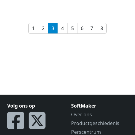
1
2
3
4
5
6
7
8
Volg ons op
SoftMaker
Over ons
Productgeschiedenis
Perscentrum