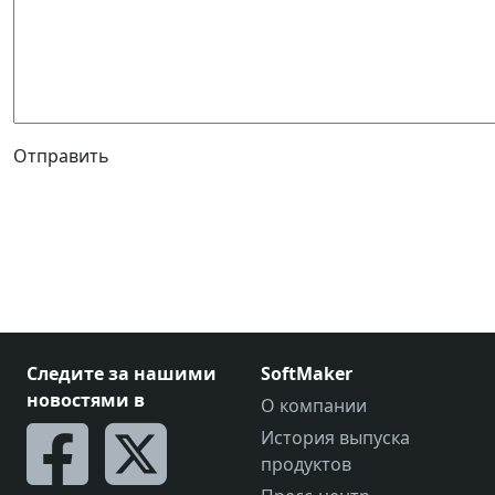
Отправить
Следите за нашими
SoftMaker
новостями в
О компании
История выпуска
продуктов