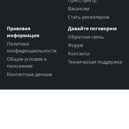
Пресс-центр
Вакансии
Стать реселлером
Правовая
Давайте поговорим
информация
Обратная связь
Политика
Форум
конфиденциальности
Контакты
Общие условия и
Техническая поддержка
положения
Контактные данные