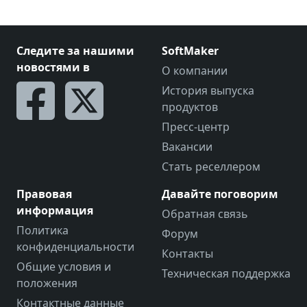
Следите за нашими
SoftMaker
новостями в
О компании
История выпуска
продуктов
Пресс-центр
Вакансии
Стать реселлером
Правовая
Давайте поговорим
информация
Обратная связь
Политика
Форум
конфиденциальности
Контакты
Общие условия и
Техническая поддержка
положения
Контактные данные