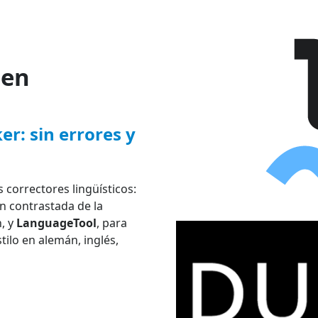
den
r: sin errores y
 correctores lingüísticos:
ón contrastada de la
n, y
LanguageTool
, para
tilo en alemán, inglés,