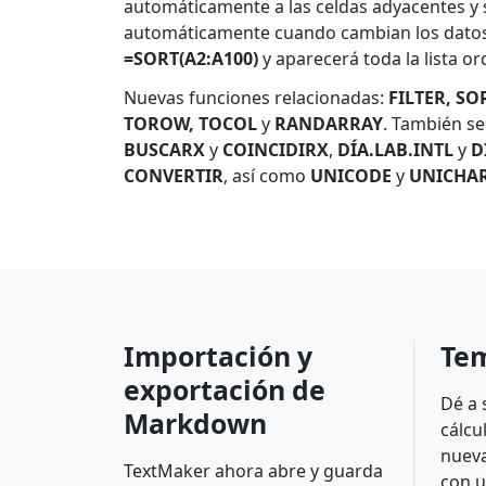
automáticamente a las celdas adyacentes y 
automáticamente cuando cambian los datos.
=SORT(A2:A100)
y aparecerá toda la lista o
Nuevas funciones relacionadas:
FILTER, SO
TOROW, TOCOL
y
RANDARRAY
. También se 
BUSCARX
y
COINCIDIRX
,
DÍA.LAB.INTL
y
D
CONVERTIR
, así como
UNICODE
y
UNICHA
Importación y
Tem
exportación de
Dé a 
Markdown
cálcu
nueva
TextMaker ahora abre y guarda
con u