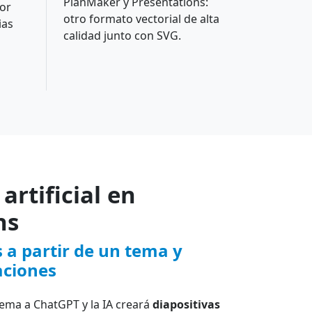
PlanMaker y Presentations:
por
otro formato vectorial de alta
ias
calidad junto con SVG.
artificial en
ns
s a partir de un tema y
aciones
tema a ChatGPT y la IA creará
diapositivas