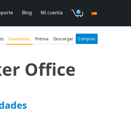
oporte
Blog
Mi cuenta
es
Novedades
Prensa
Descargar
Comprar
er Office
edades