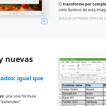
O
transforme por comple
cielo lluvioso de esta ima
[SOLO EN SOFTMAKER OFFICE NX U
y nuevas
o
ados: igual que
as
: una sola fórmula
 "extienden"