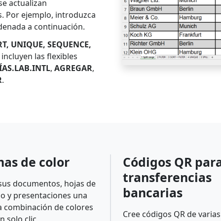
se actualizan
 Por ejemplo, introduzca
rdenada a continuación.
RT, UNIQUE, SEQUENCE,
incluyen las flexibles
ÍAS.LAB.INTL
,
AGREGAR
,
R
.
as de color
Códigos QR par
transferencias
sus documentos, hojas de
bancarias
lo y presentaciones una
 combinación de colores
Cree códigos QR de varias
n solo clic,