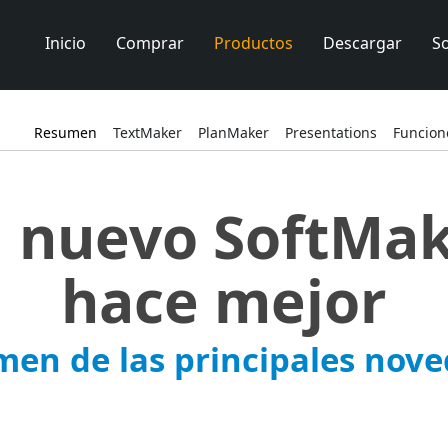
Inicio
Comprar
Productos
Descargar
S
Resumen
TextMaker
PlanMaker
Presentations
Funcion
l nuevo SoftMak
hace mejor
en de las principales nov