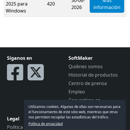
30-06-
Más
2025 para
420
2026
información
Windows
Síganos en
SoftMaker
Quiénes somos
Historial de productos
Centro de prensa
Empleo
Convertirse en
distribuidor
Utilizamos cookies. Algunas de ellas son necesarias para
el funcionamiento de este sitio web, mientras que otras
nos permiten recopilar las estadísticas del tráfico.
Legal
Hablemos
Política de privacidad
Política de privacidad
Comentarios