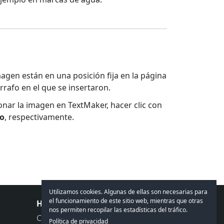
en están en una posición fija en la página
rafo en el que se insertaron.
onar la imagen en TextMaker, hacer clic con
do
, respectivamente.
Utilizamos cookies. Algunas de ellas son necesarias para
el funcionamiento de este sitio web, mientras que otras
Hablemos
nos permiten recopilar las estadísticas del tráfico.
Comentarios
Política de privacidad