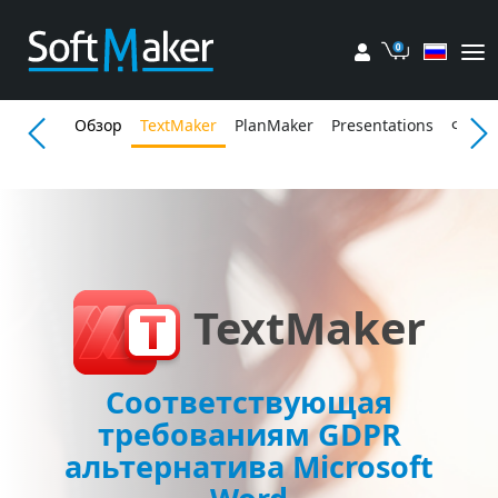
Мой аккаунт
Корзина
Обзор
TextMaker
PlanMaker
Presentations
Функ
TextMaker
Соответствующая
требованиям GDPR
альтернатива Microsoft