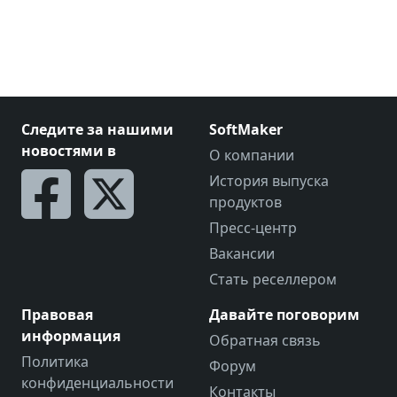
Следите за нашими
SoftMaker
новостями в
О компании
История выпуска
продуктов
Пресс-центр
Вакансии
Стать реселлером
Правовая
Давайте поговорим
информация
Обратная связь
Политика
Форум
конфиденциальности
Контакты