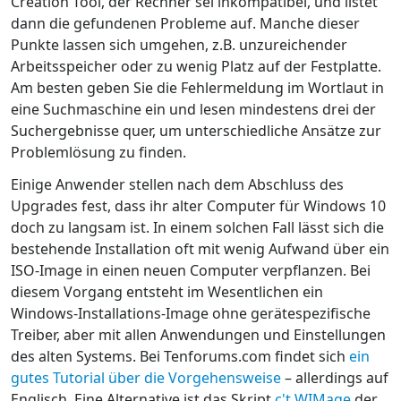
Creation Tool, der Rechner sei inkompatibel, und listet
dann die gefundenen Probleme auf. Manche dieser
Punkte lassen sich umgehen, z.B. unzureichender
Arbeitsspeicher oder zu wenig Platz auf der Festplatte.
Am besten geben Sie die Fehlermeldung im Wortlaut in
eine Suchmaschine ein und lesen mindestens drei der
Suchergebnisse quer, um unterschiedliche Ansätze zur
Problemlösung zu finden.
Einige Anwender stellen nach dem Abschluss des
Upgrades fest, dass ihr alter Computer für Windows 10
doch zu langsam ist. In einem solchen Fall lässt sich die
bestehende Installation oft mit wenig Aufwand über ein
ISO-Image in einen neuen Computer verpflanzen. Bei
diesem Vorgang entsteht im Wesentlichen ein
Windows-Installations-Image ohne gerätespezifische
Treiber, aber mit allen Anwendungen und Einstellungen
des alten Systems. Bei Tenforums.com findet sich
ein
gutes Tutorial über die Vorgehensweise
– allerdings auf
Englisch. Eine Alternative ist das Skript
c't WIMage
der