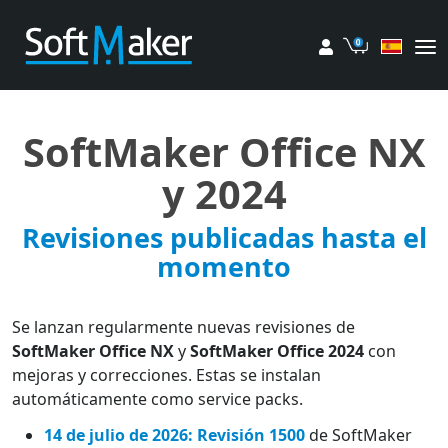
Mi cuenta
Carrito de
SoftMaker Office NX
y 2024
Revisiones publicadas hasta el
momento
Se lanzan regularmente nuevas revisiones de
SoftMaker Office NX
y
SoftMaker Office 2024
con
mejoras y correcciones. Estas se instalan
automáticamente como service packs.
14 de julio de 2026: Revisión 1500
de SoftMaker