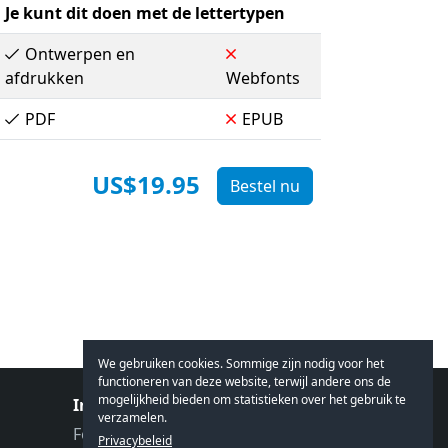
Je kunt dit doen met de lettertypen
Ontwerpen en
afdrukken
Webfonts
PDF
EPUB
US$19.95
Bestel nu
We gebruiken cookies. Sommige zijn nodig voor het
functioneren van deze website, terwijl andere ons de
mogelijkheid bieden om statistieken over het gebruik te
In gesprek met
verzamelen.
Feedback
Privacybeleid