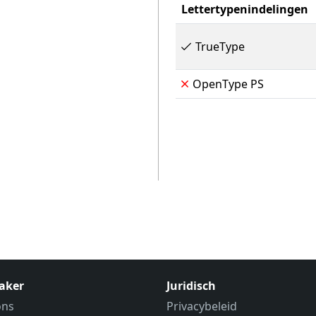
Lettertypenindelingen
TrueType
OpenType PS
aker
Juridisch
ons
Privacybeleid