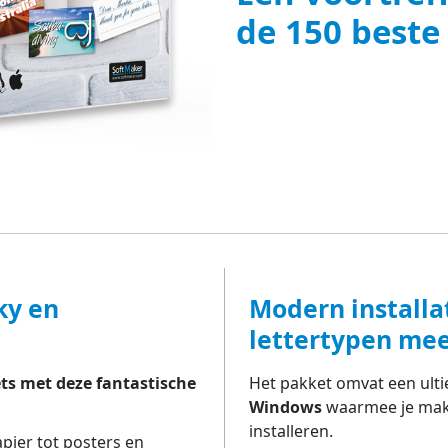
de 150 beste 
ky en
Modern install
lettertypen me
ets met deze fantastische
Het pakket omvat een ult
Windows
waarmee je makk
installeren.
pier tot posters en