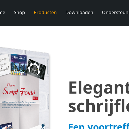
me
Shop
Producten
Downloaden
Ondersteun
Elegan
schrijf
Een voortreff