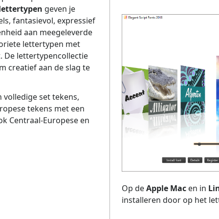
flettertypen
geven je
ls, fantasievol, expressief
idenheid aan meegeleverde
voriete lettertypen met
. De lettertypencollectie
om creatief aan de slag te
n volledige set tekens,
uropese tekens met een
ook Centraal-Europese en
Op de
Apple Mac
en in
Li
installeren door op het le