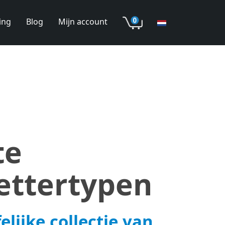
ing
Blog
Mijn account
te
lettertypen
elijke collectie van