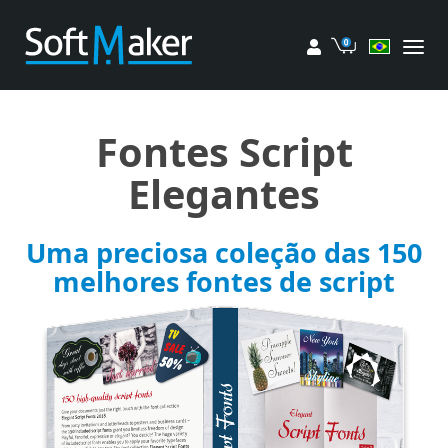
Minha conta
Carrinho
Fontes Script
Elegantes
Uma preciosa coleção das 150
melhores fontes de script