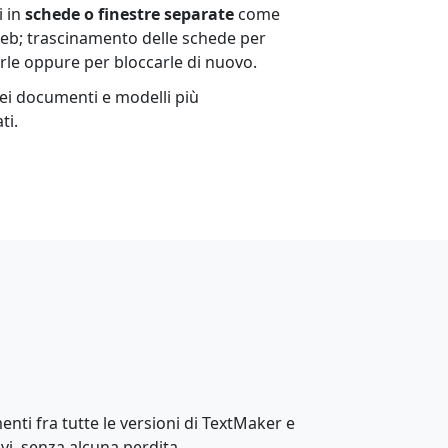
i in
schede o finestre separate
come
web; trascinamento delle schede per
arle oppure per bloccarle di nuovo.
dei documenti e modelli più
ti.
nti fra tutte le versioni di TextMaker e
ivi, senza alcuna perdita.