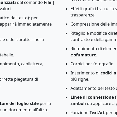
alizzati
dal comando
File |
valori.
Effetti grafici tra cui l
trasparenze.
ico del testo): per
rt” apparirà immediatamente
Compressione delle imm
Ritaglio e modifica dire
e e dei caratteri nella
contrasto e della gamm
Riempimento di element
tabelle.
e sfumature
.
mpimento, capilettera,
Cornici per fotografie.
Inserimento di
codici a
orretta piegatura di
più righe.
.
Adattamento del testo a
Linee di connessione
f
tore del foglio stile
per la
simboli
da applicare a 
da un documento all’altro.
Funzione
TextArt
per ap