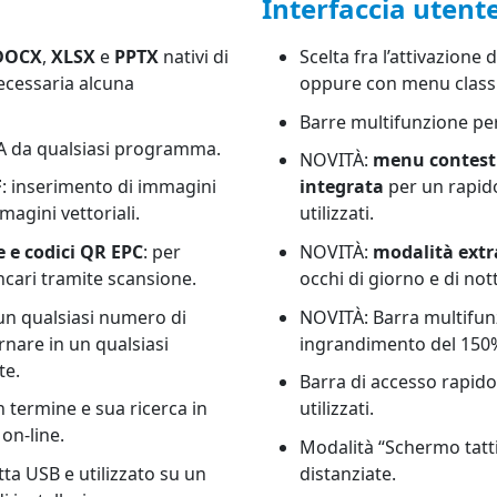
Interfaccia utent
DOCX
,
XLSX
e
PPTX
nativi di
Scelta fra l’attivazione 
necessaria alcuna
oppure con menu classi
Barre multifunzione per
F/A da qualsiasi programma.
NOVITÀ:
menu contestu
F
: inserimento di immagini
integrata
per un rapid
magini vettoriali.
utilizzati.
e e codici QR EPC
: per
NOVITÀ:
modalità extr
ncari tramite scansione.
occhi di giorno e di not
un qualsiasi numero di
NOVITÀ: Barra multifun
ornare in un qualsiasi
ingrandimento del 150
te.
Barra di accesso rapid
n termine e sua ricerca in
utilizzati.
on-line.
Modalità “Schermo tatti
tta USB e utilizzato su un
distanziate.