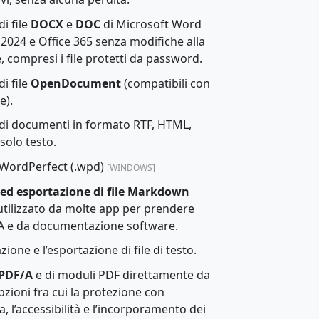
i file
DOCX
e
DOC
di Microsoft Word
 2024 e Office 365 senza modifiche alla
, compresi i file protetti da password.
i file
OpenDocument
(compatibili con
e).
 di documenti in formato RTF, HTML,
 solo testo.
 WordPerfect (.wpd)
[WINDOWS]
ed esportazione di file Markdown
e utilizzato da molte app per prendere
IA e da documentazione software.
ione e l’esportazione di file di testo.
 PDF/A
e di moduli PDF direttamente da
zioni fra cui la protezione con
a, l’accessibilità e l’incorporamento dei