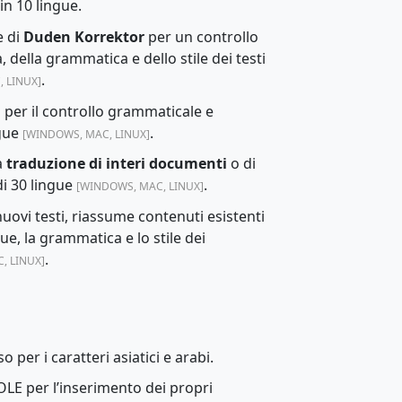
in 10 lingue.
e di
Duden Korrektor
per un controllo
a, della grammatica e dello stile dei testi
.
 LINUX]
l
per il controllo grammaticale e
ngue
.
[WINDOWS, MAC, LINUX]
a
traduzione di interi documenti
o di
di 30 lingue
.
[WINDOWS, MAC, LINUX]
nuovi testi, riassume contenuti esistenti
gue, la grammatica e lo stile dei
.
, LINUX]
per i caratteri asiatici e arabi.
LE per l’inserimento dei propri