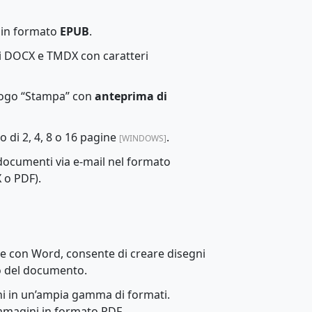
 in formato
EPUB
.
i DOCX e TMDX con caratteri
alogo “Stampa” con
anteprima di
o di 2, 4, 8 o 16 pagine
.
[WINDOWS]
 documenti via e-mail nel formato
X o PDF).
le con Word, consente di creare disegni
no del documento.
i in un’ampia gamma di formati.
mmagini in formato PDF.