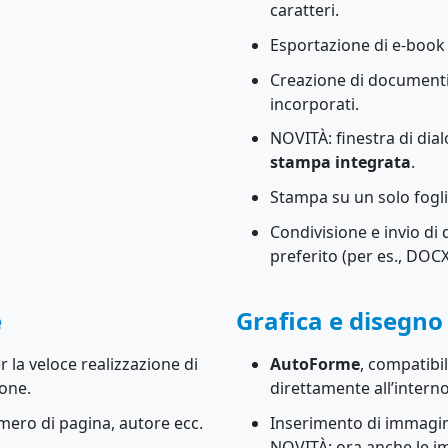
caratteri.
Esportazione di e-book
Creazione di document
incorporati.
NOVITÀ: finestra di di
stampa integrata
.
Stampa su un solo fogli
Condivisione e invio di
preferito (per es., DOC
e
Grafica e disegno
la veloce realizzazione di
AutoForme
, compatibi
ione.
direttamente all’inter
mero di pagina, autore ecc.
Inserimento di immagin
NOVITÀ: ora anche le i