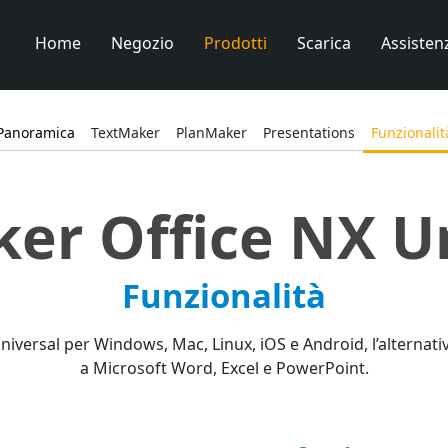
Home
Negozio
Prodotti
Scarica
Assisten
Panoramica
TextMaker
PlanMaker
Presentations
Funzionalit
er Office NX U
Funzionalità
niversal per Windows, Mac, Linux, iOS e Android, l’alternat
a Microsoft Word, Excel e PowerPoint.