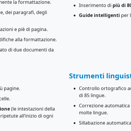
ente la formattazione.
Inserimento di
più di 80
, dei paragrafi, degli
Guide intelligenti
per 
azioni e piè di pagina.
ifiche alla formattazione.
cato di due documenti da
Strumenti linguist
iù pagine.
Controllo ortografico a
di 85 lingue.
elle.
Correzione automatica d
zione
(le intestazioni della
molte lingue.
petute all’inizio di ogni
Sillabazione automatica