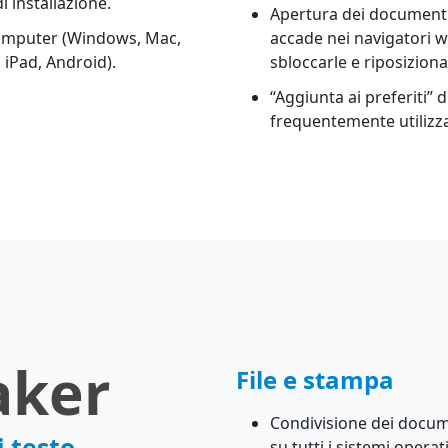
i installazione.
Apertura dei document
computer (Windows, Mac,
accade nei navigatori 
, iPad, Android).
sbloccarle e riposizion
“Aggiunta ai preferiti” 
frequentemente utilizza
aker
File e stampa
Condivisione dei docume
 testo.
su tutti i sistemi operat