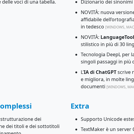
delle voci di una tabella.
Dizionario dei sinonimi 
NOVITÀ: nuova version
affidabile dell’ortografi
in tedesco
[WINDOWS, MAC,
NOVITÀ:
LanguageToo
stilistico in più di 30 li
Tecnologia DeepL per l
singoli passaggi in più 
L’
IA di ChatGPT
scrive 
e migliora, in molte lin
documenti
[WINDOWS, MAC
complessi
Extra
 strutturazione dei
Supporto Unicode esteso 
dei titoli e dei sottotitoli
TextMaker è un server O
cinamento.