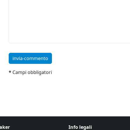
invia-commento
*
Campi obbligatori
aker
Info legali