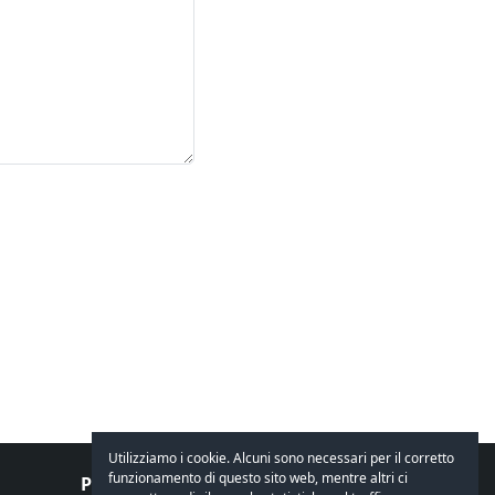
Utilizziamo i cookie. Alcuni sono necessari per il corretto
funzionamento di questo sito web, mentre altri ci
Parliamone