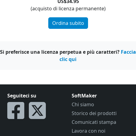
US$34.95
(acquisto di licenza permanente)
Ordina subito
Si preferisce una licenza perpetua e più caratteri?
Faccia
clic qui
Seguiteci su
SoftMaker
Chi siamo
Storico dei prodotti
Comunicati stampa
Lavora con noi