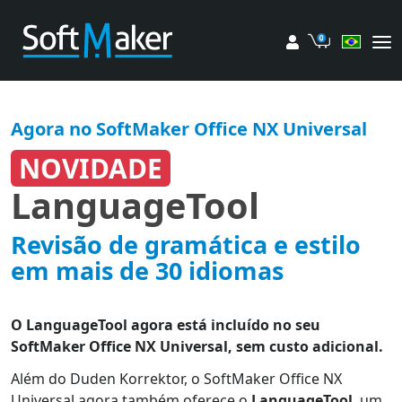
Minha conta
Carrinho
Agora no SoftMaker Office NX Universal
NOVIDADE
LanguageTool
Revisão de gramática e estilo
em mais de 30 idiomas
O LanguageTool agora está incluído no seu
SoftMaker Office NX Universal, sem custo adicional.
Além do Duden Korrektor, o SoftMaker Office NX
Universal agora também oferece o
LanguageTool
, um