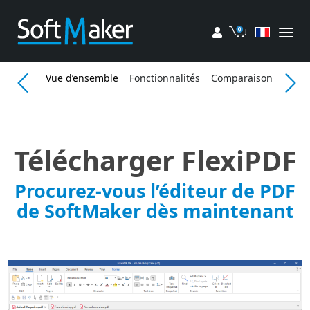
Mon compte
Panier
Vue d’ensemble
Fonctionnalités
Comparaison
Press
Télécharger FlexiPDF
Procurez-vous l’éditeur de PDF
de SoftMaker dès maintenant